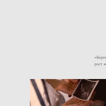
«Бере
рост 